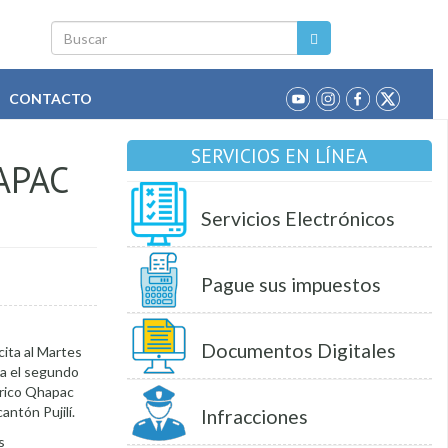
Buscar
CONTACTO
SERVICIOS EN LÍNEA
APAC
Servicios Electrónicos
Pague sus impuestos
Documentos Digitales
cita al Martes
la el segundo
órico Qhapac
antón Pujilí.
Infracciones
s