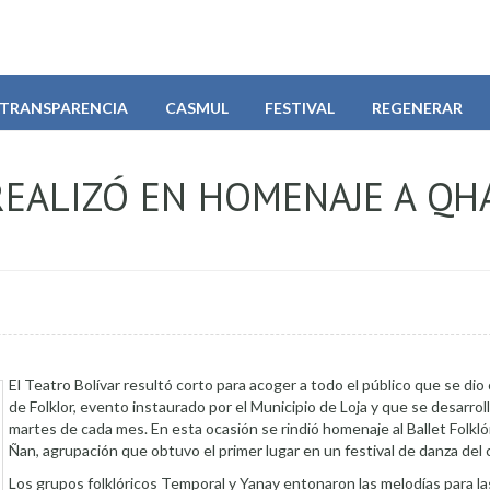
TRANSPARENCIA
CASMUL
FESTIVAL
REGENERAR
REALIZÓ EN HOMENAJE A QH
El Teatro Bolívar resultó corto para acoger a todo el público que se dio 
de Folklor, evento instaurado por el Municipio de Loja y que se desarrol
martes de cada mes. En esta ocasión se rindió homenaje al Ballet Folkl
Ñan, agrupación que obtuvo el primer lugar en un festival de danza del c
Los grupos folklóricos Temporal y Yanay entonaron las melodías para la