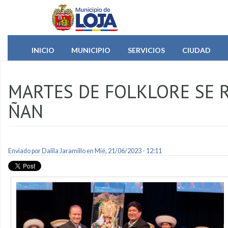
Pasar al contenido principal
INICIO
MUNICIPIO
SERVICIOS
CIUDAD
MARTES DE FOLKLORE SE 
ÑAN
Enviado por
Dalila Jaramillo
en Mié, 21/06/2023 - 12:11