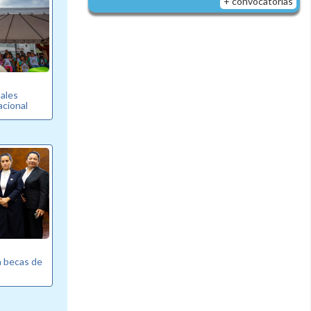
+ convocatorias
pales
cional
a becas de