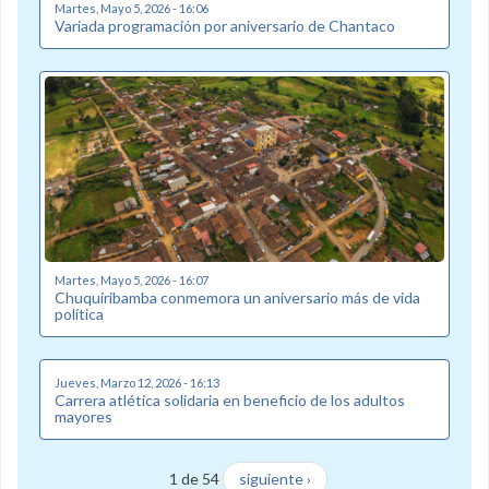
Martes, Mayo 5, 2026 - 16:06
Variada programación por aniversario de Chantaco
Martes, Mayo 5, 2026 - 16:07
Chuquiribamba conmemora un aniversario más de vida
política
Jueves, Marzo 12, 2026 - 16:13
Carrera atlética solidaria en beneficio de los adultos
mayores
1 de 54
siguiente ›