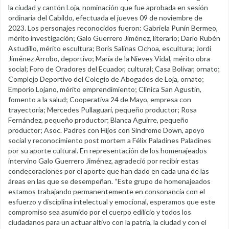
la ciudad y cantón Loja, nominación que fue aprobada en sesión
ordinaria del Cabildo, efectuada el jueves 09 de noviembre de
2023. Los personajes reconocidos fueron: Gabriela Punín Bermeo,
mérito investigación; Galo Guerrero Jiménez, literario; Darío Rubén
Astudillo, mérito escultura; Boris Salinas Ochoa, escultura; Jordi
Jiménez Arrobo, deportivo; María de la Nieves Vidal, mérito obra
social; Foro de Oradores del Ecuador, cultural; Casa Bolívar, ornato;
Complejo Deportivo del Colegio de Abogados de Loja, ornato;
Emporio Lojano, mérito emprendimiento; Clínica San Agustín,
fomento a la salud; Cooperativa 24 de Mayo, empresa con
trayectoria; Mercedes Pullaguari, pequeño productor; Rosa
Fernández, pequeño productor; Blanca Aguirre, pequeño
productor; Asoc. Padres con Hijos con Síndrome Down, apoyo
social y reconocimiento post mortem a Félix Paladines Paladines
por su aporte cultural. En representación de los homenajeados
intervino Galo Guerrero Jiménez, agradeció por recibir estas
condecoraciones por el aporte que han dado en cada una de las
áreas en las que se desempeñan. “Este grupo de homenajeados
estamos trabajando permanentemente en consonancia con el
esfuerzo y disciplina intelectual y emocional, esperamos que este
compromiso sea asumido por el cuerpo edilicio y todos los
ciudadanos para un actuar altivo con la patria, la ciudad y con el