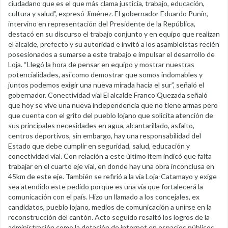
ciudadano que es el que más clama justicia, trabajo, educación,
cultura y salud”, expresó Jiménez. El gobernador Eduardo Punín,
intervino en representación del Presidente de la República,
destacó en su discurso el trabajo conjunto y en equipo que realizan
el alcalde, prefecto y su autoridad e invitó a los asambleístas recién
posesionados a sumarse a este trabajo e impulsar el desarrollo de
Loja. “Llegó la hora de pensar en equipo y mostrar nuestras
potencialidades, así como demostrar que somos indomables y
juntos podemos exigir una nueva mirada hacia el sur”, señaló el
gobernador. Conectividad vial El alcalde Franco Quezada señaló
que hoy se vive una nueva independencia que no tiene armas pero
que cuenta con el grito del pueblo lojano que solicita atención de
sus principales necesidades en agua, alcantarillado, asfalto,
centros deportivos, sin embargo, hay una responsabilidad del
Estado que debe cumplir en seguridad, salud, educación y
conectividad vial. Con relación a este último ítem indicó que falta
trabajar en el cuarto eje vial, en donde hay una obra inconclusa en
45km de este eje. También se refirió a la vía Loja-Catamayo y exige
sea atendido este pedido porque es una vía que fortalecerá la
comunicación con el país. Hizo un llamado a los concejales, ex
candidatos, pueblo lojano, medios de comunicación a unirse en la
reconstrucción del cantón. Acto seguido resaltó los logros de la
administración como la dotación de internet en espacios públicos,