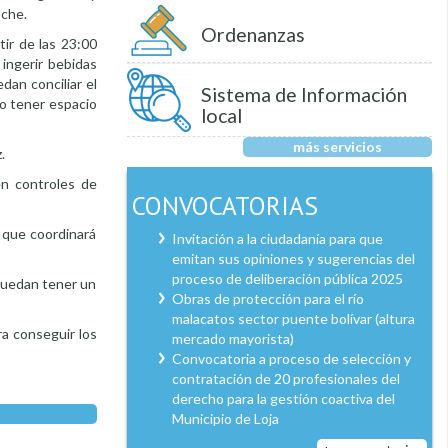
oche.
Ordenanzas
tir de las 23:00
ingerir bebidas
dan conciliar el
Sistema de Información
no tener espacio
local
más servicios
.
en controles de
CONVOCATORIAS
ó que coordinará
Invitación a la ciudadanía para que
emitan sus opiniones y sugerencias del
proceso de deliberación pública 2025
 puedan tener un
Obras de protección para el río
malacatos sector puente bolívar (altura
a conseguir los
mercado mayorista)
Convocatoria a proceso de selección y
contratación de 20 profesionales del
derecho para la gestión coactiva del
Municipio de Loja