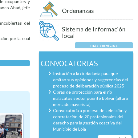
 de ocupantes y
anco Abad, jefe
Ordenanzas
encubiertas del
Sistema de Información
local
ción por la cual
más servicios
CONVOCATORIAS
Invitación a la ciudadanía para que
emitan sus opiniones y sugerencias del
proceso de deliberación pública 2025
Obras de protección para el río
malacatos sector puente bolívar (altura
mercado mayorista)
Convocatoria a proceso de selección y
contratación de 20 profesionales del
derecho para la gestión coactiva del
Municipio de Loja