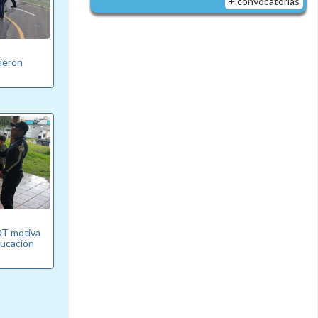
+ convocatorias
bieron
T motiva
ducación