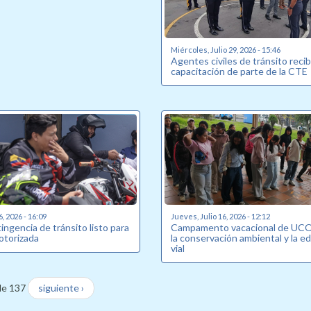
Miércoles, Julio 29, 2026 - 15:46
Agentes civiles de tránsito reci
capacitación de parte de la CTE
6, 2026 - 16:09
Jueves, Julio 16, 2026 - 12:12
ingencia de tránsito listo para
Campamento vacacional de UCO
otorizada
la conservación ambiental y la e
vial
de 137
siguiente ›