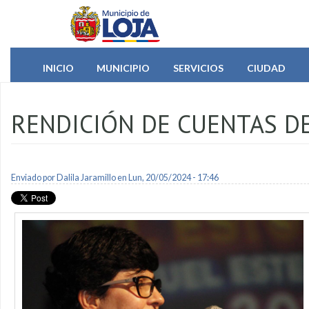
Pasar al contenido principal
INICIO
MUNICIPIO
SERVICIOS
CIUDAD
RENDICIÓN DE CUENTAS DE
Enviado por
Dalila Jaramillo
en Lun, 20/05/2024 - 17:46