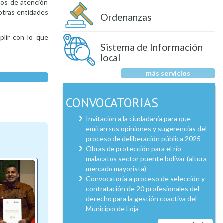
pos de atención
otras entidades
Ordenanzas
plir con lo que
Sistema de Información
local
más servicios
CONVOCATORIAS
Invitación a la ciudadanía para que
emitan sus opiniones y sugerencias del
proceso de deliberación pública 2025
Obras de protección para el río
malacatos sector puente bolívar (altura
mercado mayorista)
Convocatoria a proceso de selección y
contratación de 20 profesionales del
derecho para la gestión coactiva del
Municipio de Loja