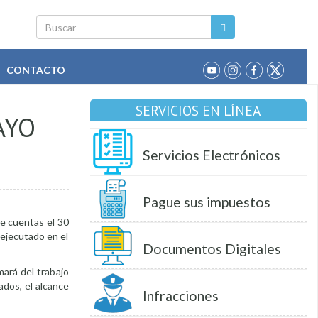
Buscar
CONTACTO
SERVICIOS EN LÍNEA
AYO
Servicios Electrónicos
Pague sus impuestos
de cuentas el 30
o ejecutado en el
Documentos Digitales
ará del trabajo
ados, el alcance
Infracciones