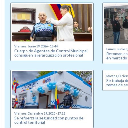
Viernes, Junio 19, 2026 - 16:44
Lunes, Junio 8,
Cuerpo de Agentes de Control Municipal
Retoman con
consiguen la jerarquización profesional
en mercado
Martes, Diciem
Se trabaja d
temas de se
Viernes, Diciembre 19, 2025 - 17:12
Se refuerza la seguridad con puntos de
control territorial