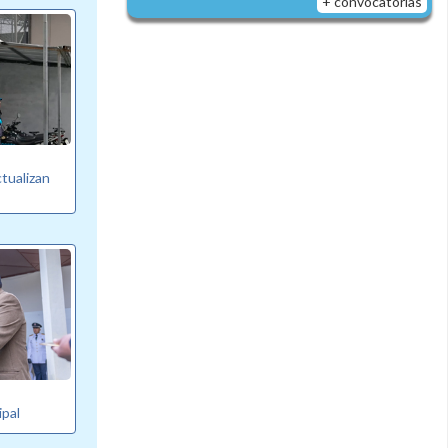
+ convocatorias
tualizan
ipal