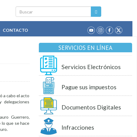
Buscar
CONTACTO
SERVICIOS EN LÍNEA
Servicios Electrónicos
Pague sus impuestos
ó a cabo el acto
 y delegaciones
Documentos Digitales
auro Guerrero,
e lo que se hace
Infracciones
turo.