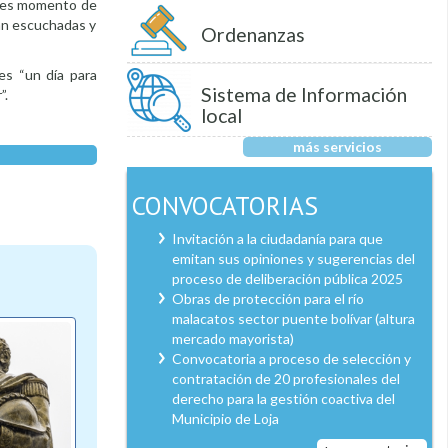
ue es momento de
an escuchadas y
Ordenanzas
es “un día para
Sistema de Información
”.
local
más servicios
CONVOCATORIAS
Invitación a la ciudadanía para que
emitan sus opiniones y sugerencias del
proceso de deliberación pública 2025
Obras de protección para el río
malacatos sector puente bolívar (altura
mercado mayorista)
Convocatoria a proceso de selección y
contratación de 20 profesionales del
derecho para la gestión coactiva del
Municipio de Loja