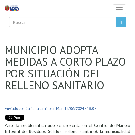
Pasar al contenido principal
Toggle
navigati
Buscar
MUNICIPIO ADOPTA
MEDIDAS A CORTO PLAZO
POR SITUACIÓN DEL
RELLENO SANITARIO
Enviado por
Dalila Jaramillo
en Mar, 18/06/2024 - 18:07
Ante la problemática que se presenta en el Centro de Manejo
Integral de Residuos Sólidos (relleno sanitario), la municipalidad