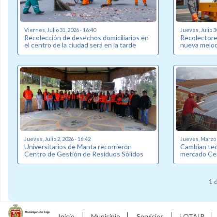
Viernes, Julio 31, 2026 - 16:40
Jueves, Julio 3
Recolección de desechos domiciliarios en
Recolectore
el centro de la ciudad será en la tarde
nueva melod
Jueves, Julio 2, 2026 - 16:42
Jueves, Marzo 2
Universitarios de Manta recorrieron
Cambian tec
Centro de Gestión de Residuos Sólidos
mercado Ce
1 
Inicio
Municipio
Servicios
LOTAIP