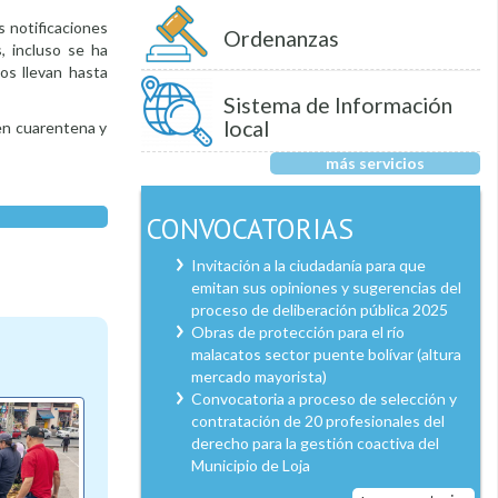
s notificaciones
Ordenanzas
, incluso se ha
os llevan hasta
Sistema de Información
local
en cuarentena y
más servicios
CONVOCATORIAS
Invitación a la ciudadanía para que
emitan sus opiniones y sugerencias del
proceso de deliberación pública 2025
Obras de protección para el río
malacatos sector puente bolívar (altura
mercado mayorista)
Convocatoria a proceso de selección y
contratación de 20 profesionales del
derecho para la gestión coactiva del
Municipio de Loja