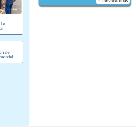
+ convocatorias
e La
za
ón de
mercial