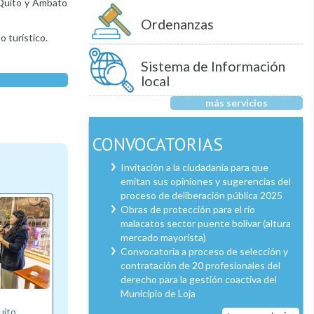
, Quito y Ambato
Ordenanzas
 turístico.
Sistema de Información
local
más servicios
CONVOCATORIAS
Invitación a la ciudadanía para que
emitan sus opiniones y sugerencias del
proceso de deliberación pública 2025
Obras de protección para el río
malacatos sector puente bolívar (altura
mercado mayorista)
Convocatoria a proceso de selección y
contratación de 20 profesionales del
derecho para la gestión coactiva del
Municipio de Loja
uito