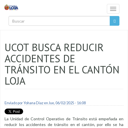
Pasar al contenido principal
Toggle
navigati
Buscar
UCOT BUSCA REDUCIR
ACCIDENTES DE
TRÁNSITO EN EL CANTÓN
LOJA
Enviado por
Yohana Diaz
en Jue, 06/02/2025 - 16:08
La Unidad de Control Operativo de Tránsito está empeñada en
reducir los accidentes de tránsito en el cantón, por ello se ha