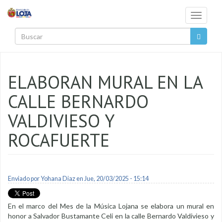
Pasar al contenido principal
Toggle
navigati
Buscar
ELABORAN MURAL EN LA
CALLE BERNARDO
VALDIVIESO Y
ROCAFUERTE
Enviado por
Yohana Diaz
en Jue, 20/03/2025 - 15:14
En el marco del Mes de la Música Lojana se elabora un mural en
honor a Salvador Bustamante Celi en la calle Bernardo Valdivieso y