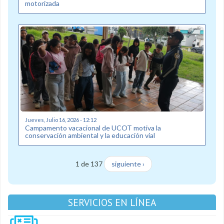
motorizada
Jueves, Julio 16, 2026 - 12:12
Campamento vacacional de UCOT motiva la
conservación ambiental y la educación vial
1 de 137
siguiente ›
SERVICIOS EN LÍNEA