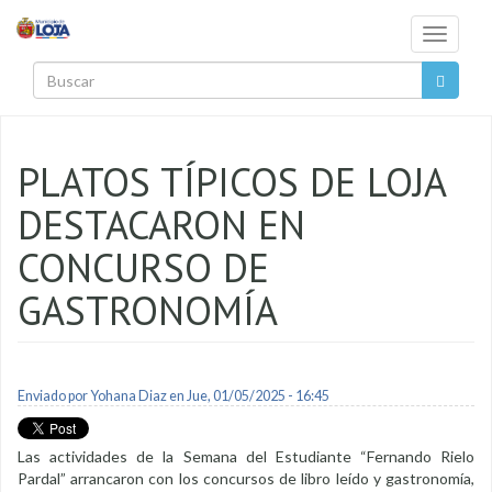
Pasar al contenido principal
Toggle
navigati
Buscar
PLATOS TÍPICOS DE LOJA
DESTACARON EN
CONCURSO DE
GASTRONOMÍA
Enviado por
Yohana Diaz
en Jue, 01/05/2025 - 16:45
Las actividades de la Semana del Estudiante “Fernando Rielo
Pardal” arrancaron con los concursos de libro leído y gastronomía,