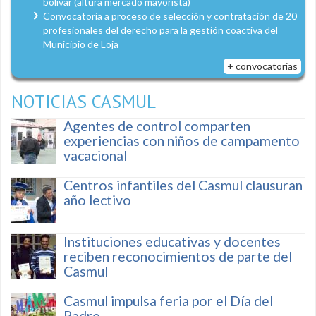
bolívar (altura mercado mayorista)
Convocatoria a proceso de selección y contratación de 20
profesionales del derecho para la gestión coactiva del
Municipio de Loja
+ convocatorias
NOTICIAS CASMUL
Agentes de control comparten
experiencias con niños de campamento
vacacional
Centros infantiles del Casmul clausuran
año lectivo
Instituciones educativas y docentes
reciben reconocimientos de parte del
Casmul
Casmul impulsa feria por el Día del
Padre