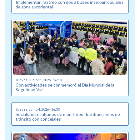
Implementan rastreo con gps a buses interparroquiales
de zona suroriental
Jueves, Junio 11, 2026 - 16:10
Con actividades se conmemoró el Día Mundial de la
Seguridad Vial
Jueves, Junio 4, 2026 - 16:30
Socializan resultados de monitoreo de infracciones de
tránsito con concejales