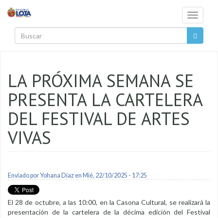
Pasar al contenido principal
Toggle
navigati
Buscar
LA PRÓXIMA SEMANA SE
PRESENTA LA CARTELERA
DEL FESTIVAL DE ARTES
VIVAS
Enviado por
Yohana Diaz
en Mié, 22/10/2025 - 17:25
El 28 de octubre, a las 10:00, en la Casona Cultural, se realizará la
presentación de la cartelera de la décima edición del Festival