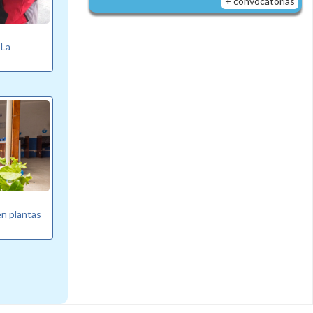
+ convocatorias
 La
n plantas