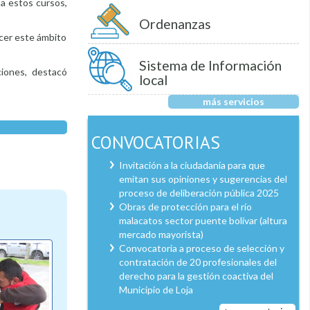
a estos cursos,
Ordenanzas
ecer este ámbito
Sistema de Información
ciones, destacó
local
más servicios
CONVOCATORIAS
Invitación a la ciudadanía para que
emitan sus opiniones y sugerencias del
proceso de deliberación pública 2025
Obras de protección para el río
malacatos sector puente bolívar (altura
mercado mayorista)
Convocatoria a proceso de selección y
contratación de 20 profesionales del
derecho para la gestión coactiva del
Municipio de Loja