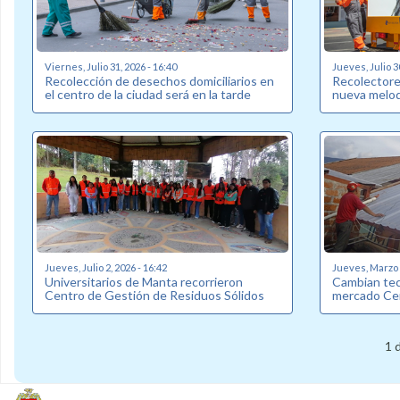
Viernes, Julio 31, 2026 - 16:40
Jueves, Julio 3
Recolección de desechos domiciliarios en
Recolectore
el centro de la ciudad será en la tarde
nueva melod
Jueves, Julio 2, 2026 - 16:42
Jueves, Marzo 2
Universitarios de Manta recorrieron
Cambian tec
Centro de Gestión de Residuos Sólidos
mercado Ce
1 