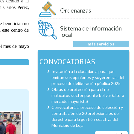
nes debido a la
n Carlos Perez,
Ordenanzas
e benefician no
Sistema de Información
 este centro de
local
más servicios
 el mes de mayo
CONVOCATORIAS
Invitación a la ciudadanía para que
emitan sus opiniones y sugerencias del
proceso de deliberación pública 2025
Obras de protección para el río
malacatos sector puente bolívar (altura
mercado mayorista)
Convocatoria a proceso de selección y
contratación de 20 profesionales del
derecho para la gestión coactiva del
Municipio de Loja