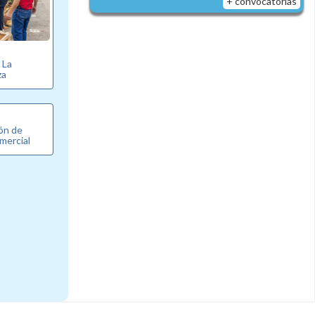
+ convocatorias
e La
za
ón de
mercial