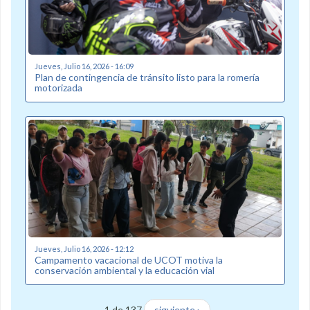
Jueves, Julio 16, 2026 - 16:09
Plan de contingencia de tránsito listo para la romería
motorizada
Jueves, Julio 16, 2026 - 12:12
Campamento vacacional de UCOT motiva la
conservación ambiental y la educación vial
1 de 137
siguiente ›