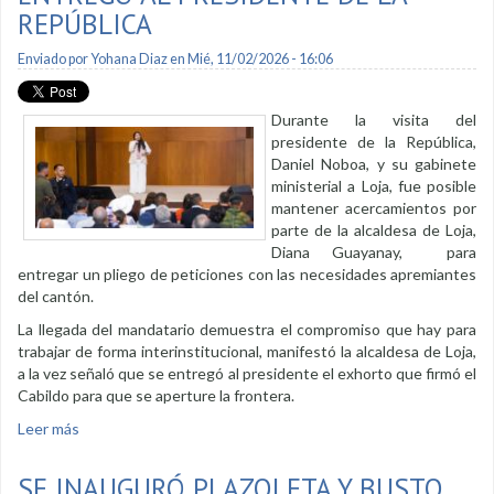
REPÚBLICA
Enviado por
Yohana Diaz
en Mié, 11/02/2026 - 16:06
Durante la visita del
presidente de la República,
Daniel Noboa, y su gabinete
ministerial a Loja, fue posible
mantener acercamientos por
parte de la alcaldesa de Loja,
Diana Guayanay, para
entregar un pliego de peticiones con las necesidades apremiantes
del cantón.
La llegada del mandatario demuestra el compromiso que hay para
trabajar de forma interinstitucional, manifestó la alcaldesa de Loja,
a la vez señaló que se entregó al presidente el exhorto que firmó el
Cabildo para que se aperture la frontera.
Leer más
sobre Exhorto del cabildo lojano se entregó al Presidente de
la República
SE INAUGURÓ PLAZOLETA Y BUSTO