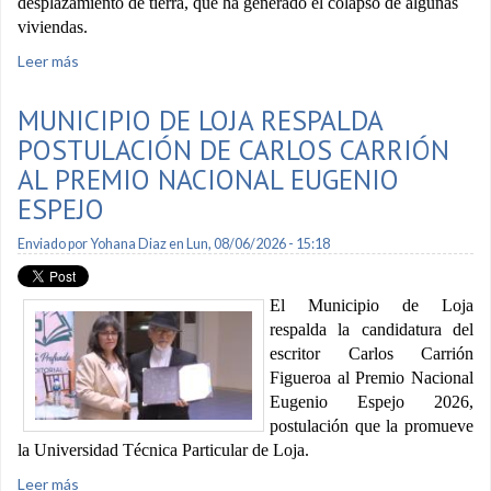
desplazamiento de tierra, que ha generado el colapso de algunas
viviendas.
Leer más
sobre Definen acciones para ayudar a habitantes de El
Plateado
MUNICIPIO DE LOJA RESPALDA
POSTULACIÓN DE CARLOS CARRIÓN
AL PREMIO NACIONAL EUGENIO
ESPEJO
Enviado por
Yohana Diaz
en Lun, 08/06/2026 - 15:18
El Municipio de Loja
respalda la candidatura del
escritor Carlos Carrión
Figueroa al Premio Nacional
Eugenio Espejo 2026,
postulación que la promueve
la Universidad Técnica Particular de Loja.
Leer más
sobre Municipio de Loja respalda postulación de Carlos