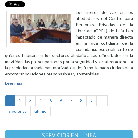
Los cierres de vías en los
alrededores del Centro para
Personas Privadas de la
Libertad (CPPL) de Loja han
impactado de manera directa
en la vida cotidiana de la
ciudadanía, especialmente de
quienes habitan en los sectores aledaños. Las dificultades en la
movilidad, las preocupaciones por la seguridad y las afectaciones a
la propiedad privada han motivado un legítimo llamado ciudadano a
encontrar soluciones responsables y sostenibles.
Leer más
sobre Planificación interinstitucional por la tranquilidad de
Loja
1
2
3
4
5
6
7
8
9
…
siguiente
último
SERVICIOS EN LÍNEA