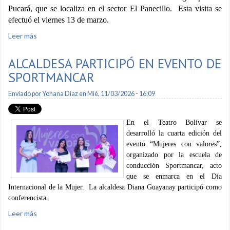
Pucará, que se localiza en el sector El Panecillo. Esta visita se
efectuó el viernes 13 de marzo.
Leer más
sobre Viceministro del Agua visita planta de tratamiento de
agua potable Pucará
ALCALDESA PARTICIPÓ EN EVENTO DE
SPORTMANCAR
Enviado por
Yohana Diaz
en Mié, 11/03/2026 - 16:09
En el Teatro Bolívar se
desarrolló la cuarta edición del
evento “Mujeres con valores”,
organizado por la escuela de
conducción Sportmancar, acto
que se enmarca en el Día
Internacional de la Mujer. La alcaldesa Diana Guayanay participó como
conferencista.
Leer más
sobre Alcaldesa participó en evento de Sportmancar