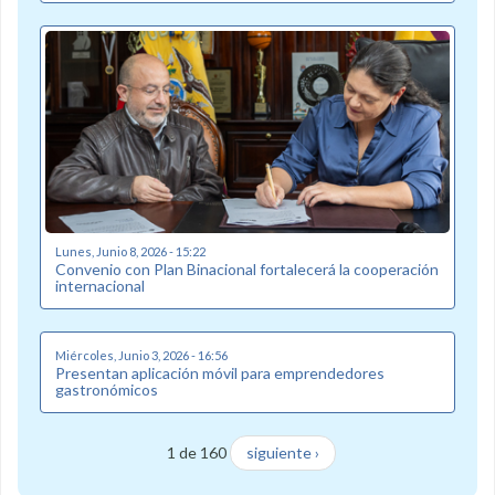
Lunes, Junio 8, 2026 - 15:22
Convenio con Plan Binacional fortalecerá la cooperación
internacional
Miércoles, Junio 3, 2026 - 16:56
Presentan aplicación móvil para emprendedores
gastronómicos
1 de 160
siguiente ›