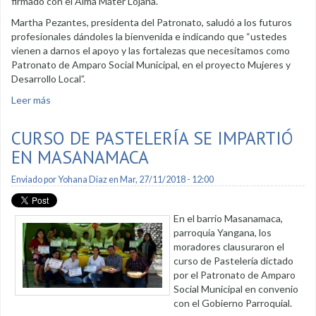
firmado con el Alma Máter Lojana.
Martha Pezantes, presidenta del Patronato, saludó a los futuros
profesionales dándoles la bienvenida e indicando que “ustedes
vienen a darnos el apoyo y las fortalezas que necesitamos como
Patronato de Amparo Social Municipal, en el proyecto Mujeres y
Desarrollo Local”.
Leer más
sobre Estudiantes de Trabajo Social se vinculan con
proyecto del Patronato
CURSO DE PASTELERÍA SE IMPARTIÓ
EN MASANAMACA
Enviado por
Yohana Diaz
en Mar, 27/11/2018 - 12:00
En el barrio Masanamaca,
parroquia Yangana, los
moradores clausuraron el
curso de Pastelería dictado
por el Patronato de Amparo
Social Municipal en convenio
con el Gobierno Parroquial.