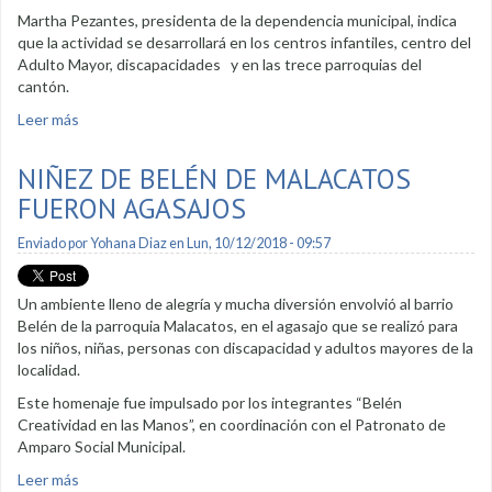
Martha Pezantes, presidenta de la dependencia municipal, indica
que la actividad se desarrollará en los centros infantiles, centro del
Adulto Mayor, discapacidades y en las trece parroquias del
cantón.
Leer más
sobre Patronato trasmite felicidad en centros infantiles con
agasajo
NIÑEZ DE BELÉN DE MALACATOS
FUERON AGASAJOS
Enviado por
Yohana Diaz
en Lun, 10/12/2018 - 09:57
Un ambiente lleno de alegría y mucha diversión envolvió al barrio
Belén de la parroquia Malacatos, en el agasajo que se realizó para
los niños, niñas, personas con discapacidad y adultos mayores de la
localidad.
Este homenaje fue impulsado por los integrantes “Belén
Creatividad en las Manos”, en coordinación con el Patronato de
Amparo Social Municipal.
Leer más
sobre Niñez de Belén de Malacatos fueron agasajos