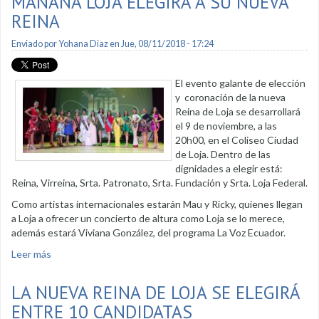
MAÑANA LOJA ELEGIRÁ A SU NUEVA
REINA
Enviado por
Yohana Diaz
en Jue, 08/11/2018 - 17:24
El evento galante de elección
y coronación de la nueva
Reina de Loja se desarrollará
el 9 de noviembre, a las
20h00, en el Coliseo Ciudad
de Loja. Dentro de las
dignidades a elegir está:
Reina, Virreina, Srta. Patronato, Srta. Fundación y Srta. Loja Federal.
Como artistas internacionales estarán Mau y Ricky, quienes llegan
a Loja a ofrecer un concierto de altura como Loja se lo merece,
además estará Viviana González, del programa La Voz Ecuador.
Leer más
sobre Mañana Loja elegirá a su nueva Reina
LA NUEVA REINA DE LOJA SE ELEGIRÁ
ENTRE 10 CANDIDATAS