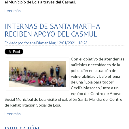
el Municipio de Loja a través del Casmul.
Leer más
sobre Grupos vulnerables son atendidos con kits de
alimentos en las parroquias rurales
INTERNAS DE SANTA MARTHA
RECIBEN APOYO DEL CASMUL
Enviado por
Yohana Diaz
en Mar, 12/01/2021 - 18:23
Con el objetivo de atender las
múltiples necesidades de la
población en situación de
vulnerabilidad y bajo el lema
de una “Loja para todos”,
Cecilia Moscoso junto a un
equipo del Centro de Apoyo
Social Municipal de Loja visitó el pabellón Santa Martha del Centro
de Rehabilitación Social de Loja.
Leer más
sobre Internas de Santa Martha reciben apoyo del Casmul