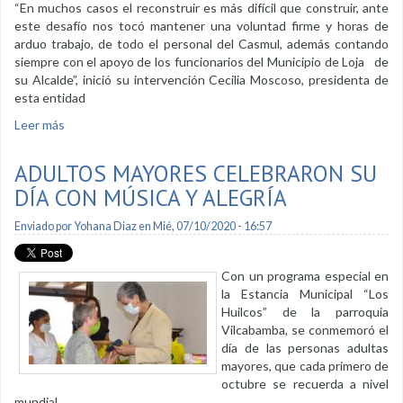
“En muchos casos el reconstruir es más difícil que construir, ante
este desafío nos tocó mantener una voluntad firme y horas de
arduo trabajo, de todo el personal del Casmul, además contando
siempre con el apoyo de los funcionarios del Municipio de Loja de
su Alcalde”, inició su intervención Cecilia Moscoso, presidenta de
esta entidad
Leer más
sobre Presidenta del Casmul rindió cuentas de su gestión
en el año 2019
ADULTOS MAYORES CELEBRARON SU
DÍA CON MÚSICA Y ALEGRÍA
Enviado por
Yohana Diaz
en Mié, 07/10/2020 - 16:57
Con un programa especial en
la Estancia Municipal “Los
Huilcos” de la parroquia
Vilcabamba, se conmemoró el
día de las personas adultas
mayores, que cada primero de
octubre se recuerda a nivel
mundial.