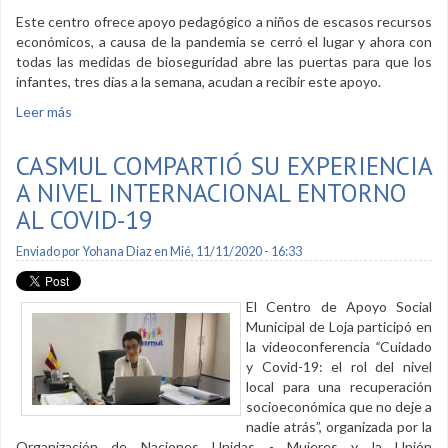
Este centro ofrece apoyo pedagógico a niños de escasos recursos
económicos, a causa de la pandemia se cerró el lugar y ahora con
todas las medidas de bioseguridad abre las puertas para que los
infantes, tres días a la semana, acudan a recibir este apoyo.
Leer más
sobre San Juan Bosco retoma actividades con el 50% de
aforo
CASMUL COMPARTIÓ SU EXPERIENCIA
A NIVEL INTERNACIONAL ENTORNO
AL COVID-19
Enviado por
Yohana Diaz
en Mié, 11/11/2020 - 16:33
El Centro de Apoyo Social
Municipal de Loja participó en
la videoconferencia
“
Cuidado
y Covid-19: el rol del nivel
local para una recuperación
socioeconómica que no deje a
nadie atrás”, organizada por la
Organización de Naciones Unidas - Mujeres y la Unión