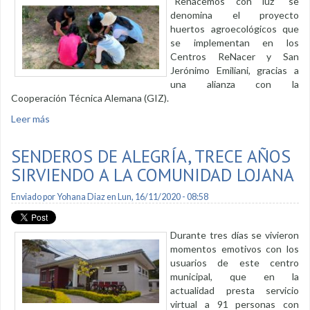
“Renacemos con luz” se
denomina el proyecto
huertos agroecológicos que
se implementan en los
Centros ReNacer y San
Jerónimo Emiliani, gracias a
una alianza con la
Cooperación Técnica Alemana (GIZ).
Leer más
sobre Casmul impulsa huertos agroecológicos
SENDEROS DE ALEGRÍA, TRECE AÑOS
SIRVIENDO A LA COMUNIDAD LOJANA
Enviado por
Yohana Diaz
en Lun, 16/11/2020 - 08:58
Durante tres días se vivieron
momentos emotivos con los
usuarios de este centro
municipal, que en la
actualidad presta servicio
virtual a 91 personas con