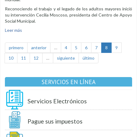
Reconociendo el trabajo y el legado de los adultos mayores inició
su intervención Cecilia Moscoso, presidenta del Centro de Apoyo
Social Municipal.
Leer más
sobre Adultos mayores celebraron su día con música y
alegría
primero
anterior
…
4
5
6
7
8
9
10
11
12
…
siguiente
último
SERVICIOS EN LÍNEA
Servicios Electrónicos
Pague sus impuestos