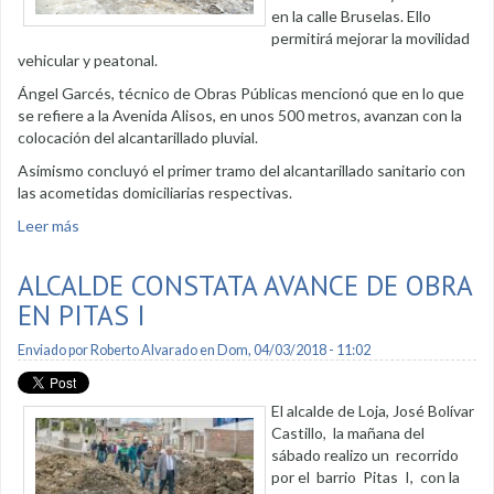
en la calle Bruselas. Ello
permitirá mejorar la movilidad
vehicular y peatonal.
Ángel Garcés, técnico de Obras Públicas mencionó que en lo que
se refiere a la Avenida Alisos, en unos 500 metros, avanzan con la
colocación del alcantarillado pluvial.
Asimismo concluyó el primer tramo del alcantarillado sanitario con
las acometidas domiciliarias respectivas.
Leer más
sobre Municipio interviene en la Avenida Alisos y calle
Bruselas
ALCALDE CONSTATA AVANCE DE OBRA
EN PITAS I
Enviado por
Roberto Alvarado
en Dom, 04/03/2018 - 11:02
El alcalde de Loja, José Bolívar
Castillo, la mañana del
sábado realizo un recorrido
por el barrio Pitas I, con la