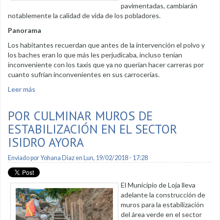
pavimentadas, cambiarán
notablemente la calidad de vida de los pobladores.
Panorama
Los habitantes recuerdan que antes de la intervención el polvo y
los baches eran lo que más les perjudicaba, incluso tenían
inconveniente con los taxis que ya no querían hacer carreras por
cuanto sufrían inconvenientes en sus carrocerías.
Leer más
sobre Moradores de Pitas I opinan sobre la pavimentación
de sus calles
POR CULMINAR MUROS DE
ESTABILIZACIÓN EN EL SECTOR
ISIDRO AYORA
Enviado por
Yohana Diaz
en Lun, 19/02/2018 - 17:28
El Municipio de Loja lleva
adelante la construcción de
muros para la estabilización
del área verde en el sector