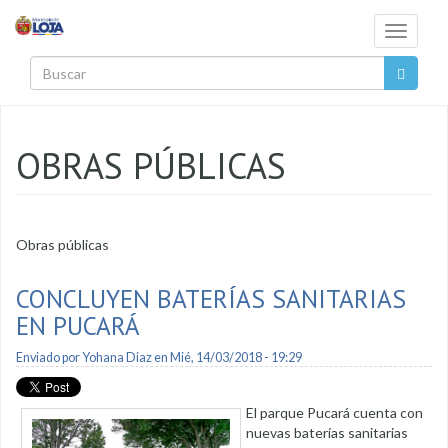
Pasar al contenido principal
Toggle
navigati
Buscar
OBRAS PÚBLICAS
Obras públicas
CONCLUYEN BATERÍAS SANITARIAS
EN PUCARÁ
Enviado por
Yohana Diaz
en Mié, 14/03/2018 - 19:29
El parque Pucará cuenta con
nuevas baterías sanitarias