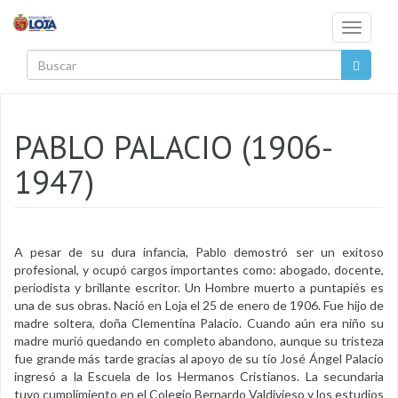
Pasar al contenido principal
Toggle
navigati
Buscar
PABLO PALACIO (1906-
1947)
A pesar de su dura infancia, Pablo demostró ser un exitoso
profesional, y ocupó cargos importantes como: abogado, docente,
periodista y brillante escritor. Un Hombre muerto a puntapiés es
una de sus obras. Nació en Loja el 25 de enero de 1906. Fue hijo de
madre soltera, doña Clementina Palacio. Cuando aún era niño su
madre murió quedando en completo abandono, aunque su tristeza
fue grande más tarde gracias al apoyo de su tío José Ángel Palacio
ingresó a la Escuela de los Hermanos Cristianos. La secundaria
tuvo cumplimiento en el Colegio Bernardo Valdivieso y los estudios