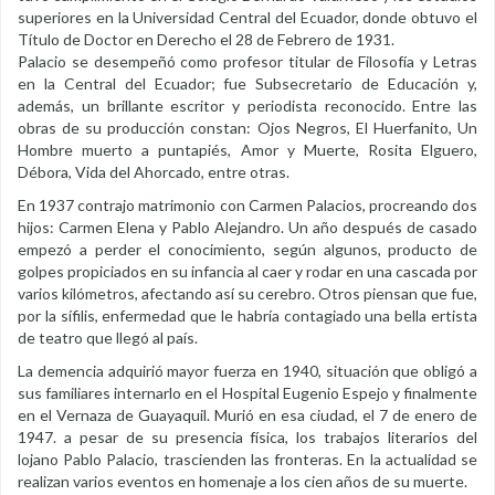
superiores en la Universidad Central del Ecuador, donde obtuvo el
Título de Doctor en Derecho el 28 de Febrero de 1931.
Palacio se desempeñó como profesor titular de Filosofía y Letras
en la Central del Ecuador; fue Subsecretario de Educación y,
además, un brillante escritor y periodista reconocido. Entre las
obras de su producción constan: Ojos Negros, El Huerfanito, Un
Hombre muerto a puntapiés, Amor y Muerte, Rosita Elguero,
Débora, Vida del Ahorcado, entre otras.
En 1937 contrajo matrimonio con Carmen Palacios, procreando dos
hijos: Carmen Elena y Pablo Alejandro. Un año después de casado
empezó a perder el conocimiento, según algunos, producto de
golpes propiciados en su infancia al caer y rodar en una cascada por
varios kilómetros, afectando así su cerebro. Otros piensan que fue,
por la sífilis, enfermedad que le habría contagiado una bella ertista
de teatro que llegó al país.
La demencia adquirió mayor fuerza en 1940, situación que obligó a
sus familiares internarlo en el Hospital Eugenio Espejo y finalmente
en el Vernaza de Guayaquil. Murió en esa ciudad, el 7 de enero de
1947. a pesar de su presencia física, los trabajos literarios del
lojano Pablo Palacio, trascienden las fronteras. En la actualidad se
realizan varios eventos en homenaje a los cien años de su muerte.