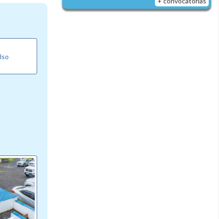
+ convocatorias
lso