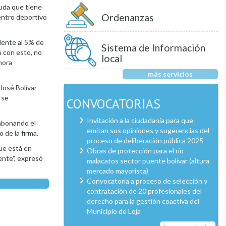
euda que tiene
Ordenanzas
uentro deportivo
lente al 5% de
Sistema de Información
n con esto, no
local
hora
más servicios
José Bolívar
 se
CONVOCATORIAS
Invitación a la ciudadanía para que
 abonando el
emitan sus opiniones y sugerencias del
 de la firma.
proceso de deliberación pública 2025
que está en
Obras de protección para el río
ente", expresó
malacatos sector puente bolívar (altura
mercado mayorista)
Convocatoria a proceso de selección y
contratación de 20 profesionales del
derecho para la gestión coactiva del
Municipio de Loja