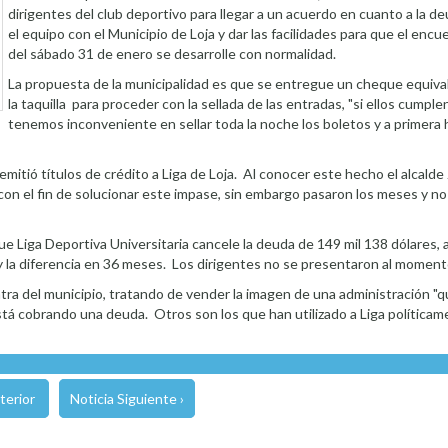
dirigentes del club deportivo para llegar a un acuerdo en cuanto a la d
el equipo con el Municipio de Loja y dar las facilidades para que el enc
del sábado 31 de enero se desarrolle con normalidad.
La propuesta de la municipalidad es que se entregue un cheque equiva
la taquilla para proceder con la sellada de las entradas, "si ellos cumple
tenemos inconveniente en sellar toda la noche los boletos y a primera 
itió títulos de crédito a Liga de Loja. Al conocer este hecho el alcalde 
b con el fin de solucionar este impase, sin embargo pasaron los meses y no
que Liga Deportiva Universitaria cancele la deuda de 149 mil 138 dólares,
 la diferencia en 36 meses. Los dirigentes no se presentaron al momento
ntra del municipio, tratando de vender la imagen de una administración "
está cobrando una deuda. Otros son los que han utilizado a Liga políticam
terior
Noticia Siguiente ›