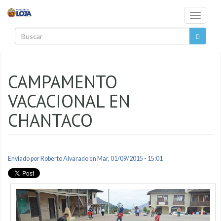
Pasar al contenido principal
Toggle
navigati
Buscar
CAMPAMENTO
VACACIONAL EN
CHANTACO
Enviado por
Roberto Alvarado
en Mar, 01/09/2015 - 15:01