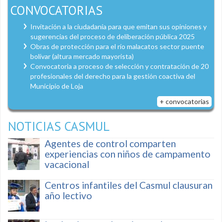
CONVOCATORIAS
Invitación a la ciudadanía para que emitan sus opiniones y
sugerencias del proceso de deliberación pública 2025
Obras de protección para el río malacatos sector puente
bolívar (altura mercado mayorista)
Convocatoria a proceso de selección y contratación de 20
profesionales del derecho para la gestión coactiva del
Municipio de Loja
+ convocatorias
NOTICIAS CASMUL
Agentes de control comparten
experiencias con niños de campamento
vacacional
Centros infantiles del Casmul clausuran
año lectivo