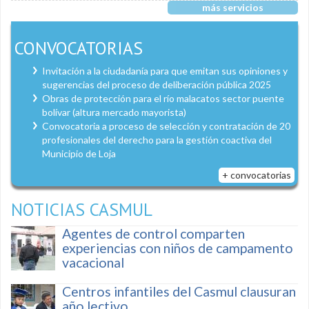
más servicios
CONVOCATORIAS
Invitación a la ciudadanía para que emitan sus opiniones y
sugerencias del proceso de deliberación pública 2025
Obras de protección para el río malacatos sector puente
bolívar (altura mercado mayorista)
Convocatoria a proceso de selección y contratación de 20
profesionales del derecho para la gestión coactiva del
Municipio de Loja
+ convocatorias
NOTICIAS CASMUL
Agentes de control comparten
experiencias con niños de campamento
vacacional
Centros infantiles del Casmul clausuran
año lectivo