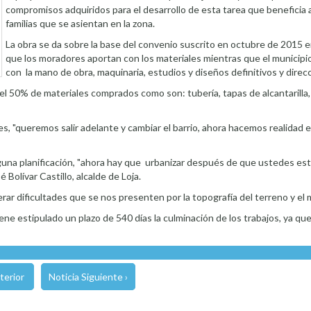
compromisos adquiridos para el desarrollo de esta tarea que beneficia 
familias que se asientan en la zona.
La obra se da sobre la base del convenio suscrito en octubre de 2015 e
que los moradores aportan con los materiales mientras que el municipi
con la mano de obra, maquinaria, estudios y diseños definitivos y direcc
el 50% de materiales comprados como son: tubería, tapas de alcantarilla
s, "queremos salir adelante y cambiar el barrio, ahora hacemos realidad e
nguna planificación, "ahora hay que urbanizar después de que ustedes es
 Bolívar Castillo, alcalde de Loja.
 dificultades que se nos presenten por la topografía del terreno y el ma
iene estipulado un plazo de 540 días la culminación de los trabajos, ya 
terior
Noticia Siguiente ›