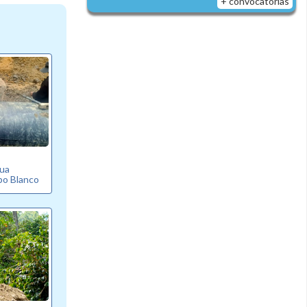
+ convocatorias
gua
bo Blanco