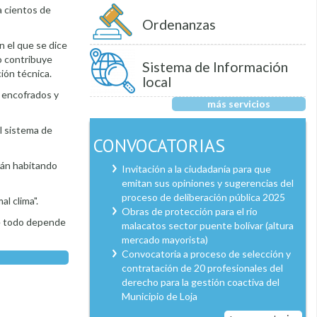
a cientos de
Ordenanzas
n el que se dice
o contribuye
Sistema de Información
ión técnica.
local
, encofrados y
más servicios
l sistema de
CONVOCATORIAS
tán habitando
Invitación a la ciudadanía para que
emitan sus opiniones y sugerencias del
proceso de deliberación pública 2025
l clima".
Obras de protección para el río
que todo depende
malacatos sector puente bolívar (altura
mercado mayorista)
Convocatoria a proceso de selección y
contratación de 20 profesionales del
derecho para la gestión coactiva del
Municipio de Loja