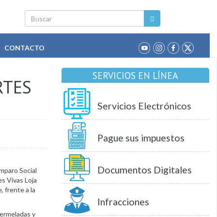
Buscar
CONTACTO
SERVICIOS EN LÍNEA
RTES
Servicios Electrónicos
Pague sus impuestos
Documentos Digitales
Amparo Social
es Vivas Loja
 frente a la
Infracciones
mermeladas y