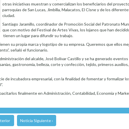
otras iniciativas muestran y comercializan los beneficiarios del proyecto
parroquias de San Lucas, Jimbilla, Malacatos, El Cisne y de los diferentes
ciudad.
Santiago Jaramillo, coordinador de Promoción Social del Patronato Muni
que con motivo del Festival de Artes Vivas, los lojanos que han decid
tienen un lugar para difundir su trabajo.
s tienen su propia marca y logotipo de su empresa. Queremos que ellos me
nto”, señaló el funcionario.
dministración del alcalde, José Bolívar Castillo y se ha generado eventos
ías, gastronomía, belleza, corte y confección, tejido, primeros auxilios,
ie de incubadora empresarial, con la finalidad de fomentar y formalizar lo
”.
 capacitarlos finalmente en Administración, Contabilidad, Economía y Mark
terior
Noticia Siguiente ›