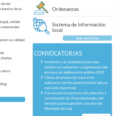
 de las
Ordenanzas
 barrios de la
cipal, señaló
Sistema de Información
ido emprender
local
más servicios
joren su calidad
CONVOCATORIAS
 de
 charlas
Invitación a la ciudadanía para que
emitan sus opiniones y sugerencias del
s micro
proceso de deliberación pública 2025
Obras de protección para el río
malacatos sector puente bolívar (altura
eting.
mercado mayorista)
Convocatoria a proceso de selección y
contratación de 20 profesionales del
derecho para la gestión coactiva del
Municipio de Loja