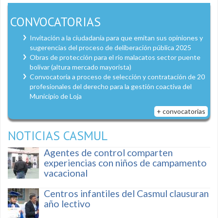
CONVOCATORIAS
Invitación a la ciudadanía para que emitan sus opiniones y
sugerencias del proceso de deliberación pública 2025
Obras de protección para el río malacatos sector puente
bolívar (altura mercado mayorista)
Convocatoria a proceso de selección y contratación de 20
profesionales del derecho para la gestión coactiva del
Municipio de Loja
+ convocatorias
NOTICIAS CASMUL
Agentes de control comparten
experiencias con niños de campamento
vacacional
Centros infantiles del Casmul clausuran
año lectivo