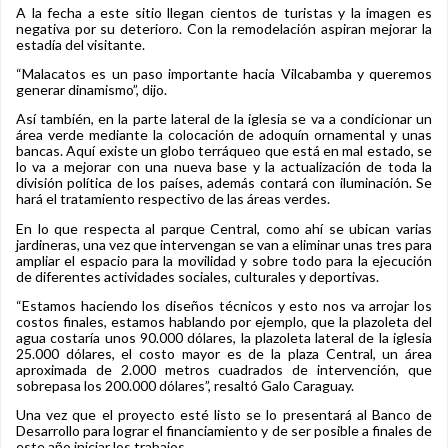
A la fecha a este sitio llegan cientos de turistas y la imagen es
negativa por su deterioro. Con la remodelación aspiran mejorar la
estadía del visitante.
“Malacatos es un paso importante hacia Vilcabamba y queremos
generar dinamismo”, dijo.
Así también, en la parte lateral de la iglesia se va a condicionar un
área verde mediante la colocación de adoquín ornamental y unas
bancas. Aquí existe un globo terráqueo que está en mal estado, se
lo va a mejorar con una nueva base y la actualización de toda la
división política de los países, además contará con iluminación. Se
hará el tratamiento respectivo de las áreas verdes.
En lo que respecta al parque Central, como ahí se ubican varias
jardineras, una vez que intervengan se van a eliminar unas tres para
ampliar el espacio para la movilidad y sobre todo para la ejecución
de diferentes actividades sociales, culturales y deportivas.
“Estamos haciendo los diseños técnicos y esto nos va arrojar los
costos finales, estamos hablando por ejemplo, que la plazoleta del
agua costaría unos 90.000 dólares, la plazoleta lateral de la iglesia
25.000 dólares, el costo mayor es de la plaza Central, un área
aproximada de 2.000 metros cuadrados de intervención, que
sobrepasa los 200.000 dólares”, resaltó Galo Caraguay.
Una vez que el proyecto esté listo se lo presentará al Banco de
Desarrollo para lograr el financiamiento y de ser posible a finales de
este año iniciar los trabajos.