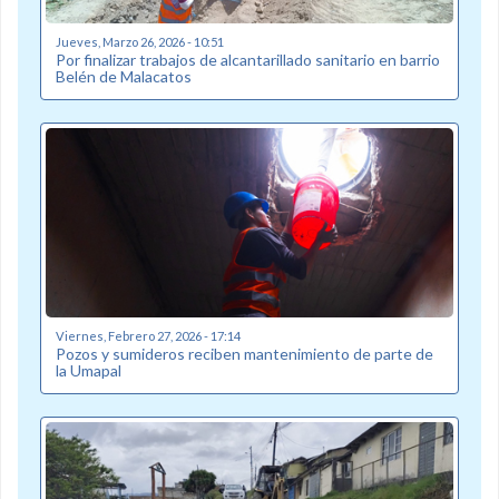
Jueves, Marzo 26, 2026 - 10:51
Por finalizar trabajos de alcantarillado sanitario en barrio
Belén de Malacatos
Viernes, Febrero 27, 2026 - 17:14
Pozos y sumideros reciben mantenimiento de parte de
la Umapal