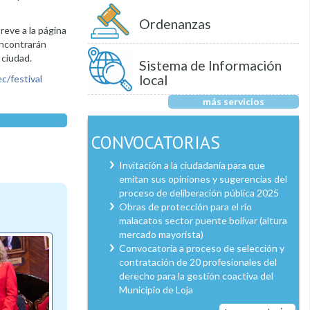
Ordenanzas
reve a la página
encontrarán
 ciudad.
Sistema de Información
local
c/festival
más servicios
CONVOCATORIAS
Invitación a la ciudadanía para que
emitan sus opiniones y sugerencias del
proceso de deliberación pública 2025
Obras de protección para el río
malacatos sector puente bolívar (altura
mercado mayorista)
Convocatoria a proceso de selección y
contratación de 20 profesionales del
derecho para la gestión coactiva del
Municipio de Loja