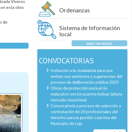
ebrada Viveros
con esta obra
Ordenanzas
mo de
Sistema de Información
local
más servicios
CONVOCATORIAS
Invitación a la ciudadanía para que
emitan sus opiniones y sugerencias del
proceso de deliberación pública 2025
Obras de protección para el río
malacatos sector puente bolívar (altura
mercado mayorista)
Convocatoria a proceso de selección y
contratación de 20 profesionales del
derecho para la gestión coactiva del
Municipio de Loja