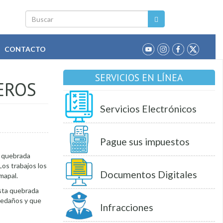
Buscar
CONTACTO
SERVICIOS EN LÍNEA
EROS
Servicios Electrónicos
Pague sus impuestos
a quebrada
Los trabajos los
Documentos Digitales
mapal.
esta quebrada
aledaños y que
Infracciones