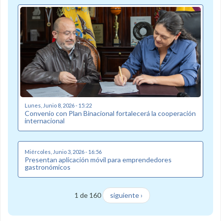
Lunes, Junio 8, 2026 - 15:22
Convenio con Plan Binacional fortalecerá la cooperación
internacional
Miércoles, Junio 3, 2026 - 16:56
Presentan aplicación móvil para emprendedores
gastronómicos
1 de 160
siguiente ›