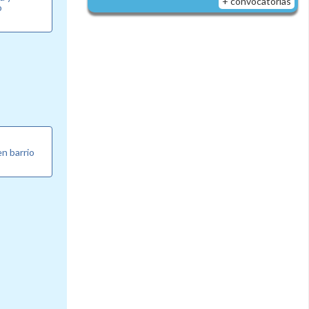
+ convocatorias
o
n barrio