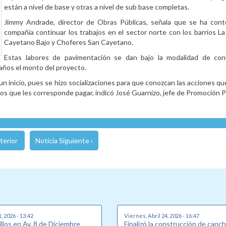
están a nivel de base y otras a nivel de sub base completas.
Jimmy Andrade, director de Obras Públicas, señala que se ha con
compañía continuar los trabajos en el sector norte con los barrios L
Cayetano Bajo y Choferes San Cayetano.
Estas labores de pavimentación se dan bajo la modalidad de con
o años el monto del proyecto.
n inicio, pues se hizo socializaciones para que conozcan las acciones qu
ntos que les corresponde pagar, indicó José Guarnizo, jefe de Promoción P
terior
Noticia Siguiente ›
, 2026 - 13:42
Viernes, Abril 24, 2026 - 16:47
llos en Av. 8 de Diciembre
Finalizó la construcción de canch