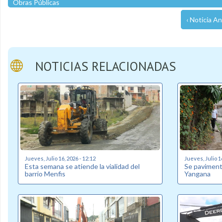
Obras Públicas
‹ Noticia An
NOTICIAS RELACIONADAS
Jueves, Julio 16, 2026 - 12:12
Jueves, Julio 1
Esta semana se atiende la vialidad del
Se pavimenta
barrio Menfis
Yangana