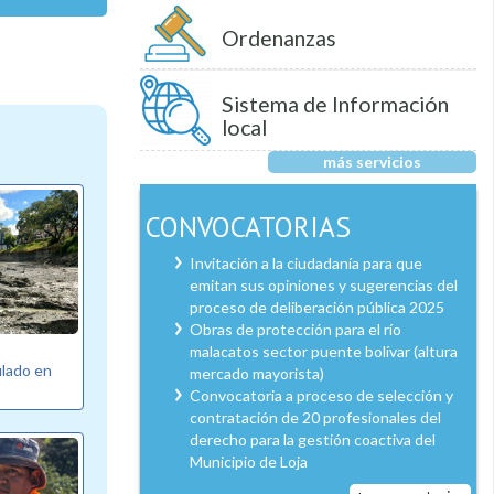
Ordenanzas
Sistema de Información
local
más servicios
CONVOCATORIAS
Invitación a la ciudadanía para que
emitan sus opiniones y sugerencias del
proceso de deliberación pública 2025
Obras de protección para el río
malacatos sector puente bolívar (altura
ulado en
mercado mayorista)
Convocatoria a proceso de selección y
contratación de 20 profesionales del
derecho para la gestión coactiva del
Municipio de Loja