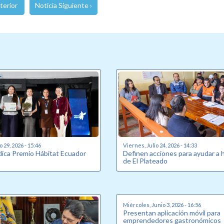
terior
Noticia Siguiente ›
o 29, 2026 - 15:46
Viernes, Julio 24, 2026 - 14:33
udica Premio Hábitat Ecuador
Definen acciones para ayudar a 
de El Plateado
Miércoles, Junio 3, 2026 - 16:56
Presentan aplicación móvil para
emprendedores gastronómicos