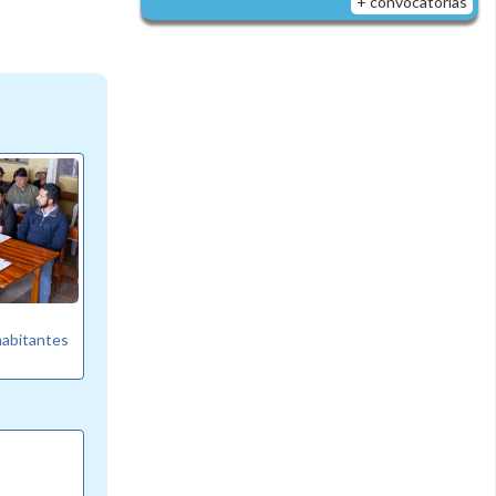
+ convocatorias
habitantes