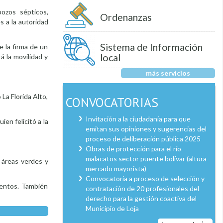
pozos sépticos,
Ordenanzas
s a la autoridad
Sistema de Información
e la firma de un
local
á la movilidad y
más servicios
La Florida Alto,
CONVOCATORIAS
Invitación a la ciudadanía para que
en felicitó a la
emitan sus opiniones y sugerencias del
proceso de deliberación pública 2025
Obras de protección para el río
malacatos sector puente bolívar (altura
, áreas verdes y
mercado mayorista)
Convocatoria a proceso de selección y
ientos. También
contratación de 20 profesionales del
derecho para la gestión coactiva del
Municipio de Loja