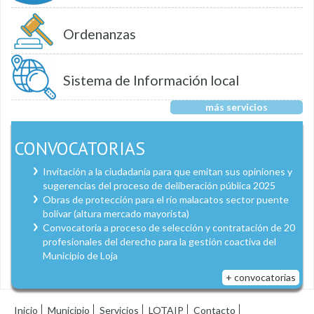
Ordenanzas
Sistema de Información local
más servicios
CONVOCATORIAS
Invitación a la ciudadanía para que emitan sus opiniones y
sugerencias del proceso de deliberación pública 2025
Obras de protección para el río malacatos sector puente
bolívar (altura mercado mayorista)
Convocatoria a proceso de selección y contratación de 20
profesionales del derecho para la gestión coactiva del
Municipio de Loja
+ convocatorias
Inicio
Municipio
Servicios
LOTAIP
Contacto