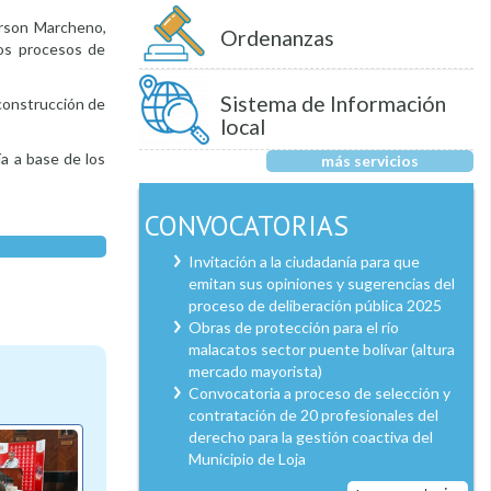
erson Marcheno,
Ordenanzas
los procesos de
Sistema de Información
 construcción de
local
ía a base de los
más servicios
CONVOCATORIAS
Invitación a la ciudadanía para que
emitan sus opiniones y sugerencias del
proceso de deliberación pública 2025
Obras de protección para el río
malacatos sector puente bolívar (altura
mercado mayorista)
Convocatoria a proceso de selección y
contratación de 20 profesionales del
derecho para la gestión coactiva del
Municipio de Loja