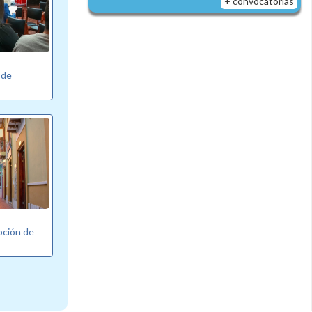
+ convocatorias
 de
pción de