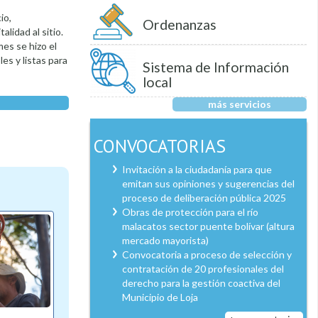
io,
Ordenanzas
lidad al sitio.
es se hizo el
s y listas para
Sistema de Información
local
más servicios
CONVOCATORIAS
Invitación a la ciudadanía para que
emitan sus opiniones y sugerencias del
proceso de deliberación pública 2025
Obras de protección para el río
malacatos sector puente bolívar (altura
mercado mayorista)
Convocatoria a proceso de selección y
contratación de 20 profesionales del
derecho para la gestión coactiva del
Municipio de Loja