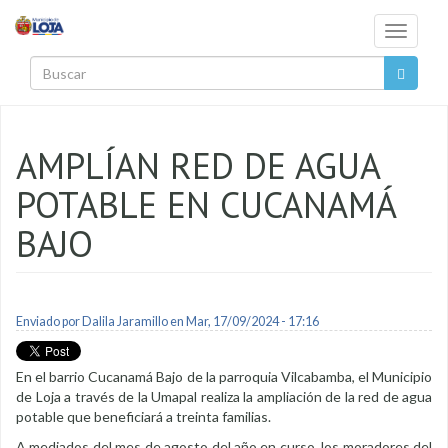
Pasar al contenido principal
Toggle
navigati
Buscar
AMPLÍAN RED DE AGUA
POTABLE EN CUCANAMÁ
BAJO
Enviado por
Dalila Jaramillo
en Mar, 17/09/2024 - 17:16
En el barrio Cucanamá Bajo de la parroquia Vilcabamba, el Municipio
de Loja a través de la Umapal realiza la ampliación de la red de agua
potable que beneficiará a treinta familias.
A mediados del mes de agosto del año en curso, los moradores del