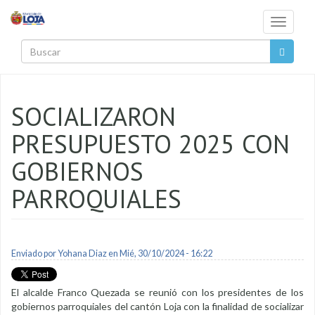
Pasar al contenido principal
Toggle
navigati
Buscar
SOCIALIZARON
PRESUPUESTO 2025 CON
GOBIERNOS
PARROQUIALES
Enviado por
Yohana Diaz
en Mié, 30/10/2024 - 16:22
El alcalde Franco Quezada se reunió con los presidentes de los
gobiernos parroquiales del cantón Loja con la finalidad de socializar