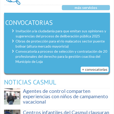
más servicios
CONVOCATORIAS
Invitación a la ciudadanía para que emitan sus opiniones y
sugerencias del proceso de deliberación pública 2025
Obras de protección para el río malacatos sector puente
bolívar (altura mercado mayorista)
Convocatoria a proceso de selección y contratación de 20
profesionales del derecho para la gestión coactiva del
Municipio de Loja
+ convocatorias
NOTICIAS CASMUL
Agentes de control comparten
experiencias con niños de campamento
vacacional
Centros infantiles del Casmul clausuran