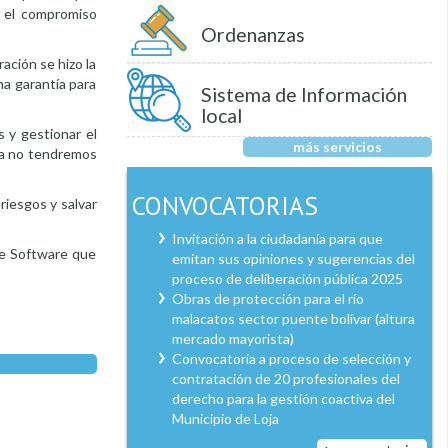
o el compromiso
Ordenanzas
ación se hizo la
a garantía para
Sistema de Información
local
s y gestionar el
más servicios
 ya no tendremos
CONVOCATORIAS
riesgos y salvar
Invitación a la ciudadanía para que
 de Software que
emitan sus opiniones y sugerencias del
proceso de deliberación pública 2025
Obras de protección para el río
malacatos sector puente bolívar (altura
mercado mayorista)
Convocatoria a proceso de selección y
contratación de 20 profesionales del
derecho para la gestión coactiva del
Municipio de Loja