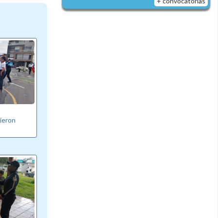
+ convocatorias
bieron