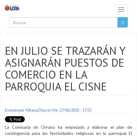
Pasar al contenido principal
Toggle
navigati
Buscar
EN JULIO SE TRAZARÁN Y
ASIGNARÁN PUESTOS DE
COMERCIO EN LA
PARROQUIA EL CISNE
Enviado por
Yohana Diaz
en Vie, 27/06/2025 - 17:55
La Comisaría de Ornato ha empezado a elaborar el plan de
contingencia para las festividades religiosas en la parroquia El