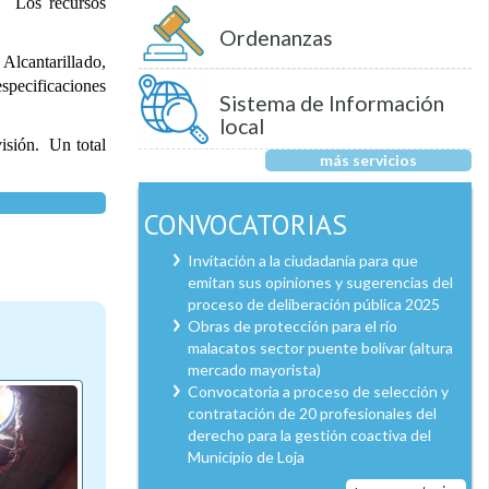
n. Los recursos
Ordenanzas
Alcantarillado,
specificaciones
Sistema de Información
local
isión. Un total
más servicios
CONVOCATORIAS
Invitación a la ciudadanía para que
emitan sus opiniones y sugerencias del
proceso de deliberación pública 2025
Obras de protección para el río
malacatos sector puente bolívar (altura
mercado mayorista)
Convocatoria a proceso de selección y
contratación de 20 profesionales del
derecho para la gestión coactiva del
Municipio de Loja