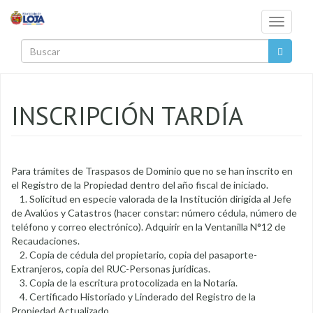
Pasar al contenido principal
Toggle
navigati
Buscar
INSCRIPCIÓN TARDÍA
Para trámites de Traspasos de Dominio que no se han inscrito en
el Registro de la Propiedad dentro del año fiscal de iniciado.
1. Solicitud en especie valorada de la Institución dirigida al Jefe
de Avalúos y Catastros (hacer constar: número cédula, número de
teléfono y correo electrónico). Adquirir en la Ventanilla N°12 de
Recaudaciones.
2. Copia de cédula del propietario, copia del pasaporte-
Extranjeros, copia del RUC-Personas jurídicas.
3. Copia de la escritura protocolizada en la Notaría.
4. Certificado Historiado y Linderado del Registro de la
Propiedad Actualizado.